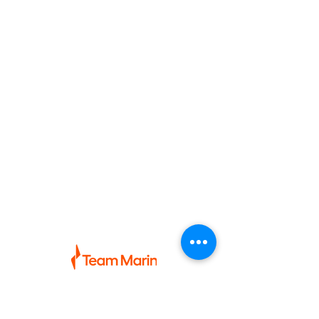
Om Team Marin
Vi är experten inom Båtassistans,
Skadeservice, Persontransport och