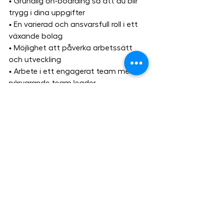
• Grundlig on-boarding så att du blir 
trygg i dina uppgifter
• En varierad och ansvarsfull roll i ett 
växande bolag
• Möjlighet att påverka arbetssätt 
och utveckling
• Arbete i ett engagerat team med 
närvarande team leader
• Långsiktiga utvecklingsmöjligheter 
för rätt person
• Friskvårdsbidrag
• Matförmånsbidrag via Edenred
• Frukost
Anställningsvillkor
• Kollektivavtal
• Heltid
• Tillsvidareanställning med 6 
månaders provanställning