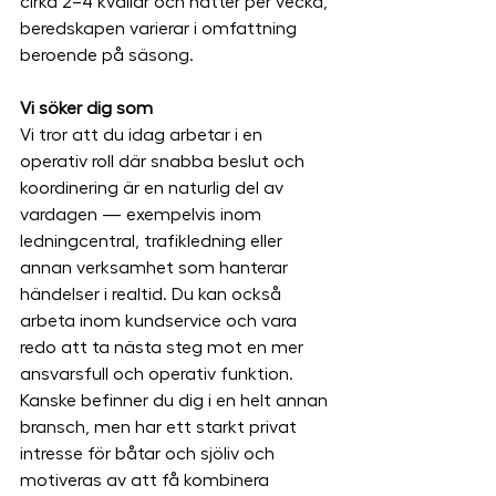
cirka 2–4 kvällar och nätter per vecka, 
beredskapen varierar i omfattning 
beroende på säsong.
Vi söker dig som
Vi tror att du idag arbetar i en 
operativ roll där snabba beslut och 
koordinering är en naturlig del av 
vardagen — exempelvis inom 
ledningcentral, trafikledning eller 
annan verksamhet som hanterar 
händelser i realtid. Du kan också 
arbeta inom kundservice och vara 
redo att ta nästa steg mot en mer 
ansvarsfull och operativ funktion. 
Kanske befinner du dig i en helt annan 
bransch, men har ett starkt privat 
intresse för båtar och sjöliv och 
motiveras av att få kombinera 