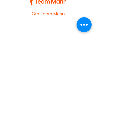
Om Team Marin
Vi är experten inom Båtassistans,
Skadeservice, Persontransport och
Stöldassistans. som jobbar lokalt
över hela landet för ett tryggt och
hållbart marint liv för människor,
våra hav och sjöar. ​ ​
Team Marin arbetar direkt mot
försäkringsbolagen och hjälper deras
320.000 försäkringstagare med
produkten Båtassistans. Vi hjälper alla
försäkringsbolagen med Skadeservice
och reglerar totalt 2200 ärenden
årligen. Med hjälp av det rikstäckande
nätverket på 720 resursföretag
tillhandahåller Team Marin Sveriges
mest pålitliga Båtassistans och
Skadeservice.
Våra tjänster
Stöldassistans
Båtassistans
Skadeservice
Persontransport