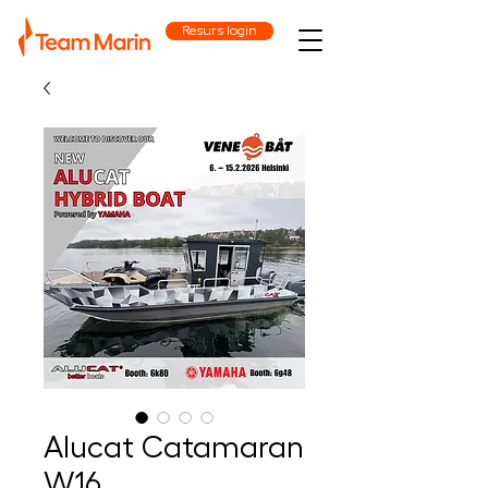
Resurs login
Alucat Catamaran
W16