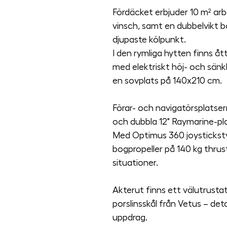
Fördäcket erbjuder 10 m² arb
vinsch, samt en dubbelvikt 
djupaste kölpunkt.
I den rymliga hytten finns åt
med elektriskt höj- och sänk
en sovplats på 140x210 cm.
Förar- och navigatörsplatse
och dubbla 12" Raymarine-plo
Med Optimus 360 joystickst
bogpropeller på 140 kg thrust, 
situationer.
Akterut finns ett välutrusta
porslinsskål från Vetus – deta
uppdrag.