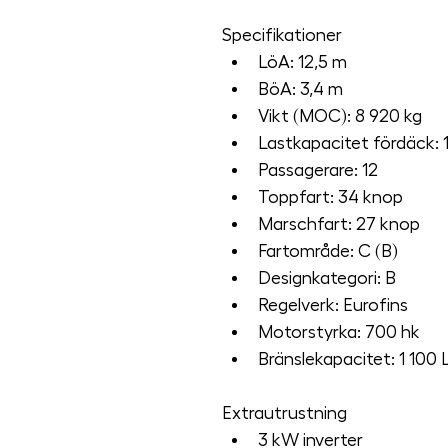
Specifikationer
LöA: 12,5 m
BöA: 3,4 m
Vikt (MOC): 8 920 kg
Lastkapacitet fördäck: 
Passagerare: 12
Toppfart: 34 knop
Marschfart: 27 knop
Fartområde: C (B)
Designkategori: B
Regelverk: Eurofins
Motorstyrka: 700 hk
Bränslekapacitet: 1 100 
Extrautrustning
3 kW inverter