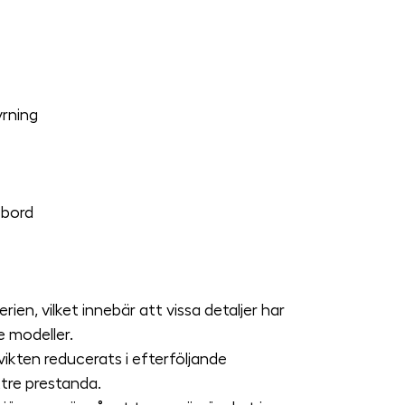
yrning
 bord
rien, vilket innebär att vissa detaljer har 
 modeller.
ikten reducerats i efterföljande 
ttre prestanda.