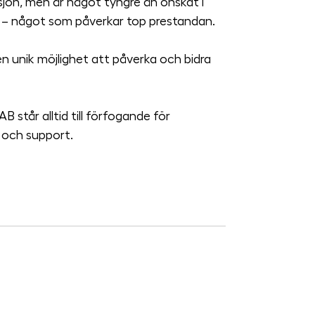
sjön, men är något tyngre än önskat i 
n – något som påverkar top prestandan.
n unik möjlighet att påverka och bidra 
 står alltid till förfogande för 
 och support. 