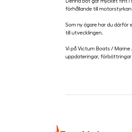
Denna båt går mycket fint i 
förhållande till motorstyrka
Som ny ägare har du därför e
till utvecklingen.
Vi på Victum Boats / Marine AB
uppdateringar, förbättringar