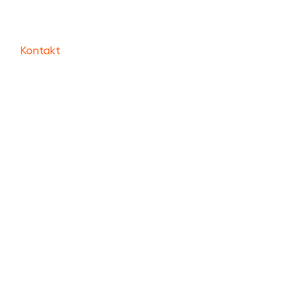
Kontakt
Team Marin AB
Brovägen 9
182 76 Stocksund
Tel: 010-330 00 30
info@teammarin.se
Org. nr 559124-3448