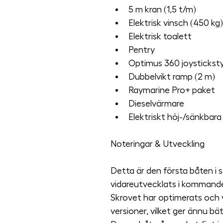
5 m kran (1,5 t/m)
Elektrisk vinsch (450 kg)
Elektrisk toalett
Pentry
Optimus 360 joystickst
Dubbelvikt ramp (2 m)
Raymarine Pro+ paket
Dieselvärmare
Elektriskt höj-/sänkbara
Noteringar & Utveckling
Detta är den första båten i se
vidareutvecklats i kommande
Skrovet har optimerats och v
versioner, vilket ger ännu bä