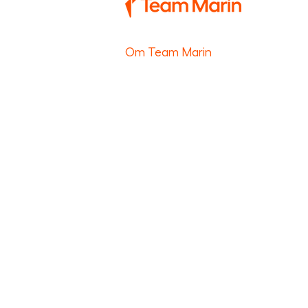
Om Team Marin
Vi är experten inom Båtassistans,
Persontransport och Stöldassist
hela landet för ett tryggt och håll
människor, våra hav och sjöar. ​
Team Marin arbetar direkt mot f
hjälper deras 312000 försäkrings
Båtassistans. Vi hjälper alla för
Skadeservice och reglerar totalt 
hjälp av det rikstäckande nätverk
tillhandahåller Team Marin Sverige
Båtassistans och Skadeservice.
© 2026 Team Marin AB -
Intergrit