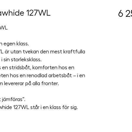
Rawhide 127WL
6 2
7WL
en egen klass.
 är utan tvekan den mest kraftfulla 
 sin storleksklass.
 en stridsbåt, komforten hos en 
ten hos en renodlad arbetsbåt – i en 
levererar på alla fronter.
t jämföras”.
ide 127WL står i en klass för sig.